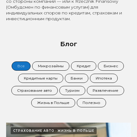
со стороны компаний — или к Rzecznik Finansowy
(Омбудсмен по финансовым услугам) для
индивидуальных споров по кредитам, страховкам и
инвестиционным продуктам.
Блог
Все
Микрозаймы
Кредит
Бизнес
Кредитные карты
Банки
Ипотека
Страхование авто
Туризм
Развлечение
Жизнь в Польше
Полезно
СТРАХОВАНИЕ АВТО
ЖИЗНЬ В ПОЛЬШЕ