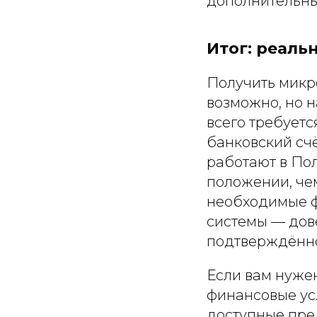
дополнительны
Итог: реаль
Получить микро
возможно, но н
всего требуетс
банковский счё
работают в По
положении, чем
необходимые ф
системы — дов
подтверждённо
Если вам нужен
финансовые ус
доступные пре