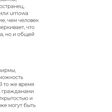
остранец,
 или umowa
е, чем человек
ёркивает, что
а, но и общей
фирмы,
зможность
В то же время
с гражданами
ткрытостью и
оже могут быть