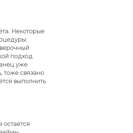
ёта. Некоторые
оцедуры:
оверочный
кой подход
ранец уже
ь, тоже связано
ётся выполнить
 остаётся
займы,