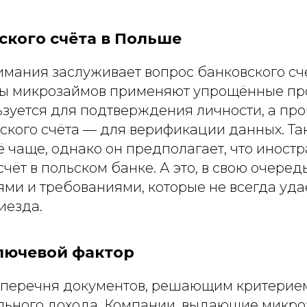
ского счёта в Польше
имания заслуживает вопрос банковского сч
ы микрозаймов применяют упрощённые пр
ьзуется для подтверждения личности, а пр
ьского счёта — для верификации данных. Та
ё чаще, однако он предполагает, что иност
счёт в польском банке. А это, в свою очеред
ями и требованиями, которые не всегда уда
иезда.
лючевой фактор
 перечня документов, решающим критерием
льного дохода. Компании, выдающие микро