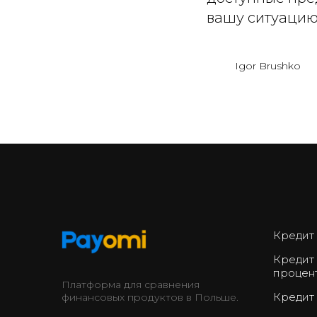
вашу ситуацию
Igor Brushko
Кредит
Кредит
процен
Платформа для сравнения
Кредит
финансовых продуктов в Польше.