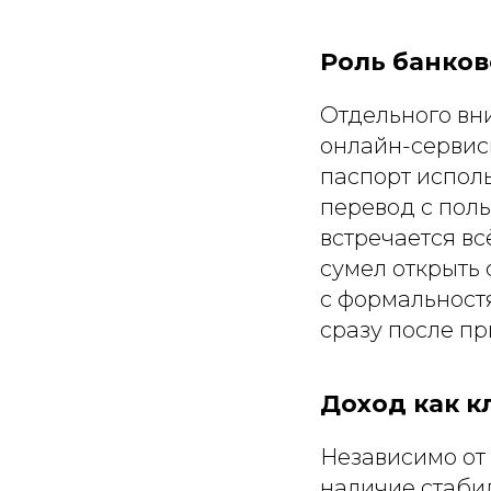
Роль банков
Отдельного вн
онлайн-сервис
паспорт испол
перевод с пол
встречается вс
сумел открыть 
с формальност
сразу после пр
Доход как к
Независимо от
наличие стаби