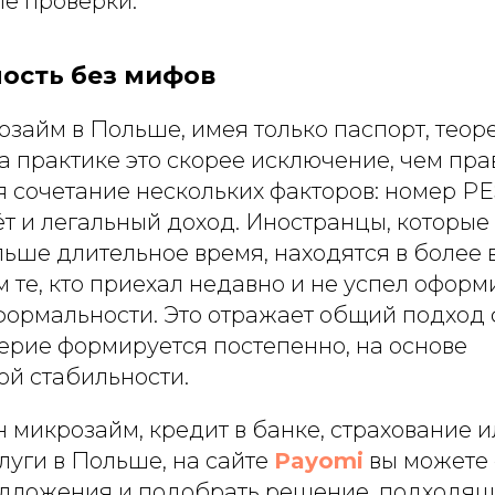
е проверки.
ность без мифов
займ в Польше, имея только паспорт, теор
а практике это скорее исключение, чем пра
я сочетание нескольких факторов: номер P
т и легальный доход. Иностранцы, которые
льше длительное время, находятся в более
 те, кто приехал недавно и не успел оформ
ормальности. Это отражает общий подход
ерие формируется постепенно, на основе
й стабильности.
 микрозайм, кредит в банке, страхование 
луги в Польше, на сайте
Payomi
вы можете 
дложения и подобрать решение, подходящ