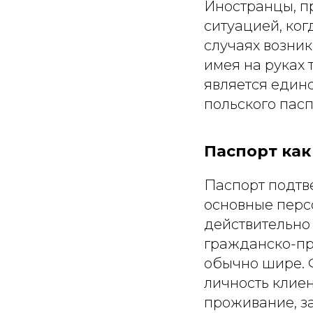
Иностранцы, п
ситуацией, ког
случаях возни
имея на руках 
является един
польского пасп
Паспорт как
Паспорт подтв
основные перс
действительно
гражданско-пр
обычно шире. 
личность клиен
проживание, з