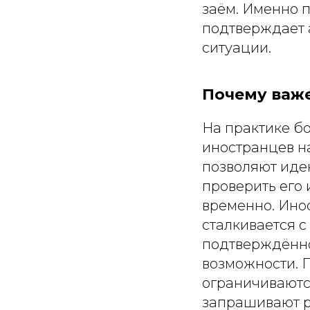
заём. Именно п
подтверждает 
ситуации.
Почему важе
На практике б
иностранцев н
позволяют иде
проверить его 
временно. Ино
сталкивается с
подтверждённо
возможности. 
ограничиваютс
запрашивают р