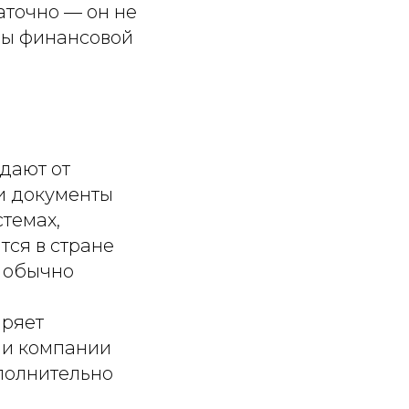
аточно — он не
ны финансовой
дают от
и документы
темах,
тся в стране
, обычно
иряет
ни компании
полнительно