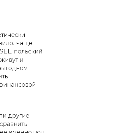
етически
вило. Чаще
ESEL, польский
 живут и
 выгодном
ить
 финансовой
или другие
сравнить
ее именно под