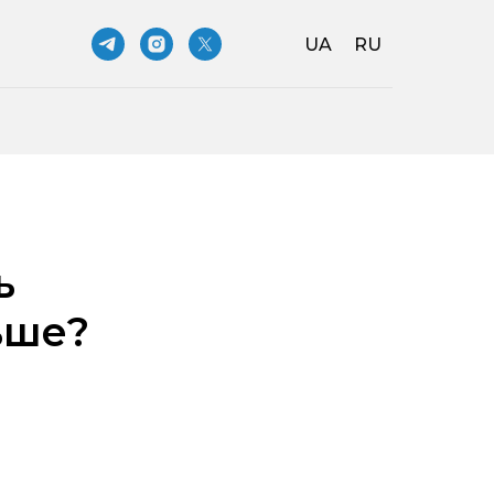
UA
RU
ь
ьше?