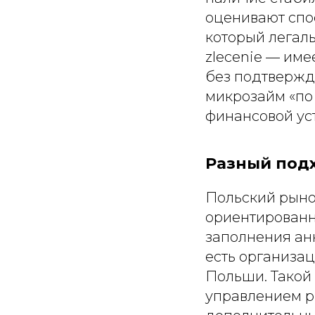
оценивают спос
который легал
zlecenie — им
без подтверждё
микрозайм «по 
финансовой ус
Разный под
Польский рыно
ориентированн
заполнения анк
есть организа
Польши. Такой
управлением ри