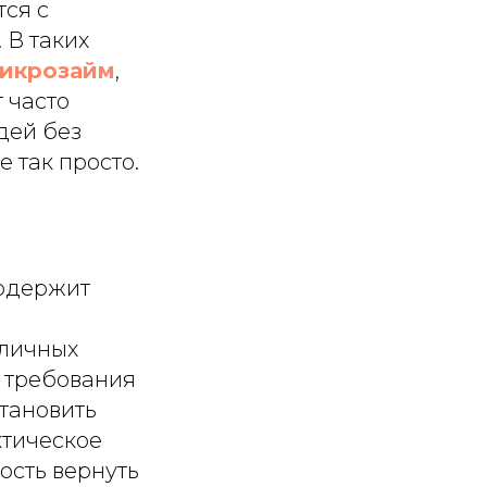
ся с
 В таких
икрозайм
,
 часто
дей без
е так просто.
содержит
н
зличных
 требования
тановить
ктическое
ость вернуть