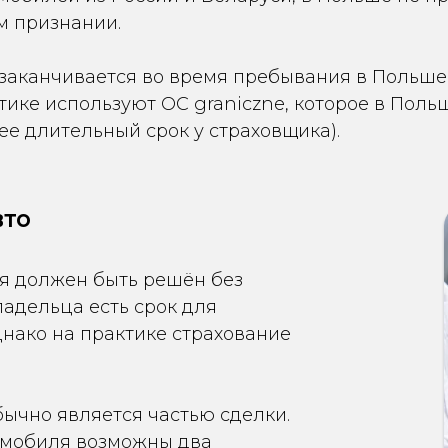
м признании.
 заканчивается во время пребывания в Польше
тике используют OC graniczne, которое в Пол
е длительный срок у страховщика).
вто
ия должен быть решён без
адельца есть срок для
нако на практике страхование
бычно является частью сделки.
омобиля возможны два