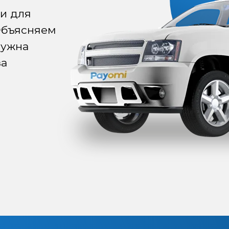
ки для
Объясняем
нужна
за