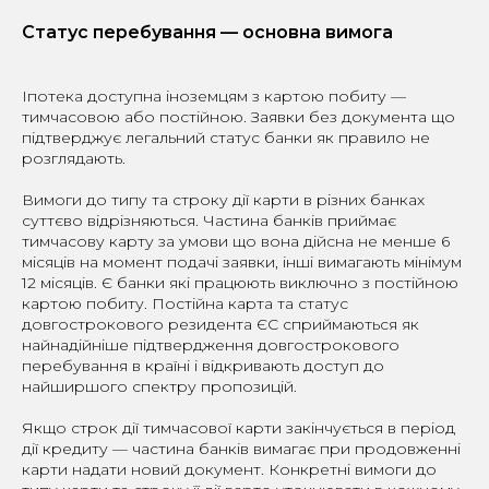
Статус перебування — основна вимога
Іпотека доступна іноземцям з картою побиту —
тимчасовою або постійною. Заявки без документа що
підтверджує легальний статус банки як правило не
розглядають.
Вимоги до типу та строку дії карти в різних банках
суттєво відрізняються. Частина банків приймає
тимчасову карту за умови що вона дійсна не менше 6
місяців на момент подачі заявки, інші вимагають мінімум
12 місяців. Є банки які працюють виключно з постійною
картою побиту. Постійна карта та статус
довгострокового резидента ЄС сприймаються як
найнадійніше підтвердження довгострокового
перебування в країні і відкривають доступ до
найширшого спектру пропозицій.
Якщо строк дії тимчасової карти закінчується в період
дії кредиту — частина банків вимагає при продовженні
карти надати новий документ. Конкретні вимоги до