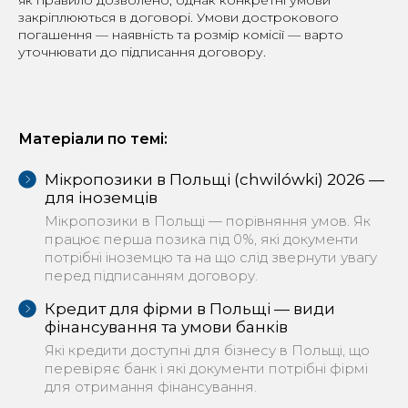
як правило дозволено, однак конкретні умови
закріплюються в договорі. Умови дострокового
погашення — наявність та розмір комісії — варто
уточнювати до підписання договору.
Матеріали по темі:
Мікропозики в Польщі (chwilówki) 2026 —
для іноземців
Мікропозики в Польщі — порівняння умов. Як
працює перша позика під 0%, які документи
потрібні іноземцю та на що слід звернути увагу
перед підписанням договору.
Кредит для фірми в Польщі — види
фінансування та умови банків
Які кредити доступні для бізнесу в Польщі, що
перевіряє банк і які документи потрібні фірмі
для отримання фінансування.