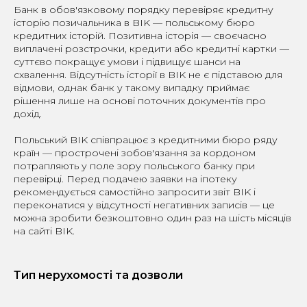
Банк в обов'язковому порядку перевіряє кредитну
історію позичальника в BIK — польському бюро
кредитних історій. Позитивна історія — своєчасно
виплачені розстрочки, кредити або кредитні картки —
суттєво покращує умови і підвищує шанси на
схвалення. Відсутність історії в BIK не є підставою для
відмови, однак банк у такому випадку приймає
рішення лише на основі поточних документів про
дохід.
Польський BIK співпрацює з кредитними бюро ряду
країн — прострочені зобов'язання за кордоном
потрапляють у поле зору польського банку при
перевірці. Перед подачею заявки на іпотеку
рекомендується самостійно запросити звіт BIK і
переконатися у відсутності негативних записів — це
можна зробити безкоштовно один раз на шість місяців
на сайті BIK.
Тип нерухомості та дозволи