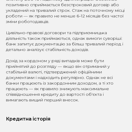
позитивно сприймається безстроковий договір або
укладений на тривалий строк. Стаж на поточному місці
роботи — як правило не менше 6–12 місяців без частої
зміни роботодавців.
Цивільно-правові договори та підприємницька
діяльність також приймаються, однак вимоги суворіші:
банк запитує документацію за більш тривалий період і
детально аналізує стабільність доходів.
Дохід за кордоном у ряді випадків може бути
прийнятий до розгляду — якщо він отриманий у
стабільній валюті, підтверджений офіційними
документами і надходить регулярно. Однак не всі
банки працюють із закордонним доходом, а ті хто
працюють — як правило знижують максимальне
співвідношення кредиту до вартості об'єкта і
вимагають вищий перший внесок.
Кредитна історія