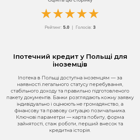
★
★
★
★
★
★
★
★
★
★
Рейтинг:
5.0
| Голосів:
3
Іпотечний кредит у Польщі для
іноземців
Іпотека в Польщі доступна іноземцям — за
наявності легального статусу перебування,
стабільного доходу та правильно підготовленого
пакету документів. Банки розглядають кожну заявку
індивідуально і оцінюють не громадянство, а
фінансову та правову ситуацію позичальника.
Ключові параметри — карта побиту, форма
зайнятості, стаж роботи, перший внесок та
кредитна історія.