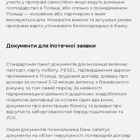
участь у програмі самостійно якщо ведуть домашнє
господарство в Польщі, або спільно з громадянином
Польщі — чоловіком або партнером з яким
виховуються діти. Конкретні вимоги та актуальні умови
програми варто уточнювати безпосередньо в банку.
Документи для іпотечної заявки
Стандартний пакет документів для іноземця включає:
паспорт, карту побиту, PESEL, підтвердження адреси
проживання в Польщі, трудовий договір, довідку про
доходи за останні 3–12 місяців, виписку з банківського
рахунку за той самий період. За наявності
підприємницької діяльності додатково знадобляться
податкові декларації за останні один-два роки,
документи про реєстрацію бізнесу та довідки про
відсутність заборгованостей перед податковою та
ZUS.
Окрім документів позичальника банк запитує
документи на об'єкт нерухомості: попередній договір