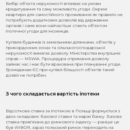
Вибір об'єкта нерухомості впливає на умови
кредитування та саму можливість угоди. Окремі
квартири для самостійного проживання як правило не
потребують додаткових дозволів від державних
органів і саме вони найчастіше стають об'єктом
іпотечної угоди для іноземців.
Купівля будинків із земельними ділянками, об'єктів у
прикордонних зонах та сільськогосподарської
нерухомості вимагає дозволу Міністерства внутрішніх
справ — MSWiA. Процедура отримання дозволу
займає час і має бути врахована при плануванні угоди.
Громадянам ЄС при купівлі більшості об'єктів такий
дозвіл не потрібен.
З чого складається вартість іпотеки
Відсоткова ставка за іпотекою в Польщі формується з
двох складових: базової ставки та маржі банку. Базова
ставка прив'язана до ринкового індексу — раніше це
був WIBOR, зараз польський ринок переходить на