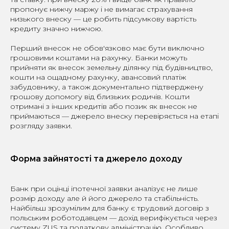
пропонує нижчу маржу і не вимагає страхування
низького внеску — це робить підсумкову вартість
кредиту значно нижчою.
Перший внесок не обов'язково має бути виключно
грошовими коштами на рахунку. Банки можуть
прийняти як внесок земельну ділянку під будівництво,
кошти на ощадному рахунку, авансовий платіж
забудовнику, а також документально підтверджену
грошову допомогу від близьких родичів. Кошти
отримані з інших кредитів або позик як внесок не
приймаються — джерело внеску перевіряється на етапі
розгляду заявки.
Форма зайнятості та джерело доходу
Банк при оцінці іпотечної заявки аналізує не лише
розмір доходу але й його джерело та стабільність.
Найбільш зрозумілим для банку є трудовий договір з
польським роботодавцем — дохід верифікується через
систему ZUS та податкову адміністрацію. Особливо