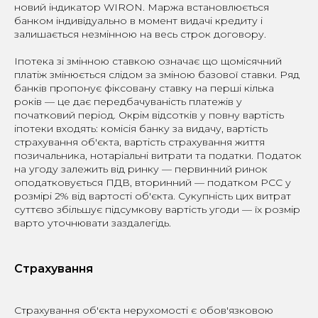
новий індикатор WIRON. Маржа встановлюється
банком індивідуально в момент видачі кредиту і
залишається незмінною на весь строк договору.
Іпотека зі змінною ставкою означає що щомісячний
платіж змінюється слідом за зміною базової ставки. Ряд
банків пропонує фіксовану ставку на перші кілька
років — це дає передбачуваність платежів у
початковий період. Окрім відсотків у повну вартість
іпотеки входять: комісія банку за видачу, вартість
страхування об'єкта, вартість страхування життя
позичальника, нотаріальні витрати та податки. Податок
на угоду залежить від ринку — первинний ринок
оподатковується ПДВ, вторинний — податком PCC у
розмірі 2% від вартості об'єкта. Сукупність цих витрат
суттєво збільшує підсумкову вартість угоди — їх розмір
варто уточнювати заздалегідь.
Страхування
Страхування об'єкта нерухомості є обов'язковою