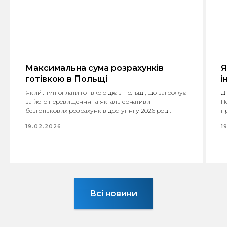
Максимальна сума розрахунків
Я
готівкою в Польщі
і
Який ліміт оплати готівкою діє в Польщі, що загрожує
Д
за його перевищення та які альтернативи
По
безготівкових розрахунків доступні у 2026 році.
п
19.02.2026
1
Всі новини