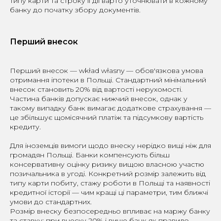
типу карти та строку її дії варто уточнювати в кожному
банку до початку збору документів.
Перший внесок
Перший внесок — wkład własny — обов'язкова умова
отримання іпотеки в Польщі. Стандартний мінімальний
внесок становить 20% від вартості нерухомості.
Частина банків допускає нижчий внесок, однак у
такому випадку банк вимагає додаткове страхування —
це збільшує щомісячний платіж та підсумкову вартість
кредиту.
Для іноземців вимоги щодо внеску нерідко вищі ніж для
громадян Польщі. Банки компенсують більш
консервативну оцінку ризику вищою власною участю
позичальника в угоді. Конкретний розмір залежить від
типу карти побиту, стажу роботи в Польщі та наявності
кредитної історії — чим кращі ці параметри, тим ближчі
умови до стандартних.
Розмір внеску безпосередньо впливає на маржу банку
та ставку: при внеску 20% і вище банк як правило