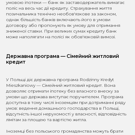
умовою іпотеки — банк як заставодержатель вимагає
поліс на весь час дії кредиту. Страхування життя
позичальника технічно необов'язкове за законом,
однак більшість банків включають його в умови
договору або пропонують як умову для отримання
зниженої ставки. При великих сумах кредиту банк
може наполягати на полісі як обов'язковій вимозі.
Державна програма — Сімейний житловий
кредит
У Польщі діє державна програма Rodzinny Kredyt
Mieszkaniowy — Сімейний житловий кредит. Вона
дозволяє отримати іпотеку без власного внеску за
умови що держава виступає поручителем. Програма
доступна в тому числі іноземцям при дотриманні ряду
умов: ведення домашнього господарства в Польщі,
відсутність іншої нерухомості у власності, відповідність
лімітам за площею та вартістю житла.
Іноземці без польського громадянства можуть брати