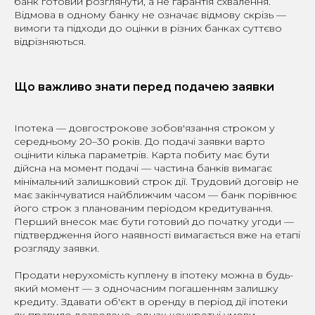
банк готовий розглянути, а не гарантія схвалення.
Відмова в одному банку не означає відмову скрізь —
вимоги та підходи до оцінки в різних банках суттєво
відрізняються.
Що важливо знати перед подачею заявки
Іпотека — довгострокове зобов'язання строком у
середньому 20–30 років. До подачі заявки варто
оцінити кілька параметрів. Карта побиту має бути
дійсна на момент подачі — частина банків вимагає
мінімальний залишковий строк дії. Трудовий договір не
має закінчуватися найближчим часом — банк порівнює
його строк з планованим періодом кредитування.
Перший внесок має бути готовий до початку угоди —
підтвердження його наявності вимагається вже на етапі
розгляду заявки.
Продати нерухомість куплену в іпотеку можна в будь-
який момент — з одночасним погашенням залишку
кредиту. Здавати об'єкт в оренду в період дії іпотеки