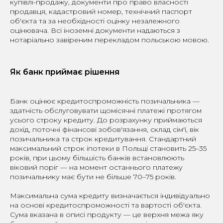
купівлі-продажу, документи про право власності
продавця, кадастровий номер, технічний паспорт
об'єкта та за необхідності оцінку незалежного
оцінювача. Всі іноземні документи надаються з
нотаріально завіреним перекладом польською мовою.
Як банк приймає рішення
Банк оцінює кредитоспроможність позичальника —
здатність обслуговувати щомісячні платежі протягом
усього строку кредиту. До розрахунку приймаються
дохід, поточні фінансові зобов'язання, склад сім'ї, вік
позичальника та строк кредитування. Стандартний
максимальний строк іпотеки в Польщі становить 25–35
років, при цьому більшість банків встановлюють
віковий поріг — на момент останнього платежу
позичальнику має бути не більше 70–75 років.
Максимальна сума кредиту визначається індивідуально
на основі кредитоспроможності та вартості об'єкта.
Сума вказана в описі продукту — це верхня межа яку