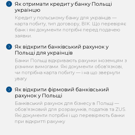
Як отримати кредит у банку Польщі
українцю
Кредит у польському банку для українців —
карта побиту, тип договору, BIK. Що перевіряє
банк і які документи потрібні перед подачею
заявки.
Як відкрити банківський рахунок у
Польщі для українців
Банки Польщі відкривають рахунки іноземцям з
різними вимогами. Які документи обов'язкові,
чи потрібна карта побиту — і на що звернути
увагу
Як відкрити фірмовий банківський
рахунок у Польщі
Банківський рахунок для бізнесу в Польщі —
обов'язковий для розрахунків, податків та ZUS.
Які документи потрібні і що перевіряють банки
при відкритті рахунку