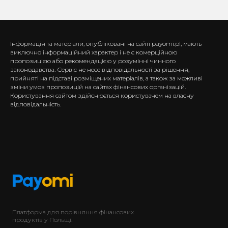
Інформація та матеріали, опубліковані на сайті payomi.pl, мають
виключно інформаційний характер і не є комерційною
пропозицією або рекомендацією у розумінні чинного
законодавства. Сервіс не несе відповідальності за рішення,
прийняті на підставі розміщених матеріалів, а також за можливі
зміни умов пропозицій на сайтах фінансових організацій.
Користування сайтом здійснюється користувачем на власну
відповідальність.
Платформа для порівняння фінансових
продуктів у Польщі.