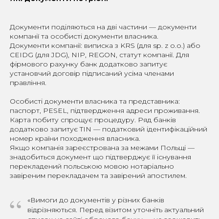
Документи поділяються на дві частини — документи
компанії та особисті документи власника.
Документи компанії: виписка з KRS (для sp. z o.o.) або
CEIDG (для JDG), NIP, REGON, статут компанії. Для
фірмового рахунку банк додатково запитує
установчий договір підписаний усіма членами
правління.
Особисті документи власника та представника:
паспорт, PESEL, підтвердження адреси проживання.
Карта побиту спрощує процедуру. Ряд банків
додатково запитує TIN — податковий ідентифікаційний
номер країни походження власника.
Якщо компанія зареєстрована за межами Польщі —
знадобиться документ що підтверджує її існування
перекладений польською мовою нотаріально
завіреним перекладачем та завірений апостилем.
“
«Вимоги до документів у різних банків
відрізняються. Перед візитом уточніть актуальний