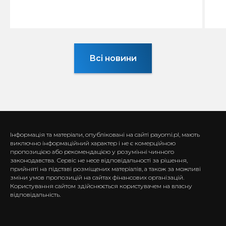
Всі новини
Інформація та матеріали, опубліковані на сайті payomi.pl, мають
виключно інформаційний характер і не є комерційною
пропозицією або рекомендацією у розумінні чинного
законодавства. Сервіс не несе відповідальності за рішення,
прийняті на підставі розміщених матеріалів, а також за можливі
зміни умов пропозицій на сайтах фінансових організацій.
Користування сайтом здійснюється користувачем на власну
відповідальність.