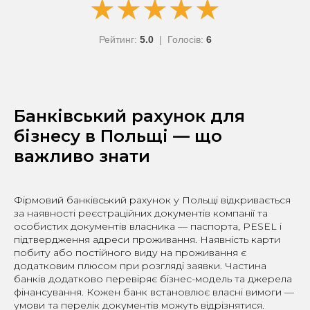
★
★
★
★
★
★
★
★
★
★
Рейтинг:
5.0
| Голосів:
6
Банківський рахунок для
бізнесу в Польщі — що
важливо знати
Фірмовий банківський рахунок у Польщі відкривається
за наявності реєстраційних документів компанії та
особистих документів власника — паспорта, PESEL і
підтвердження адреси проживання. Наявність карти
побиту або постійного виду на проживання є
додатковим плюсом при розгляді заявки. Частина
банків додатково перевіряє бізнес-модель та джерела
фінансування. Кожен банк встановлює власні вимоги —
умови та перелік документів можуть відрізнятися.