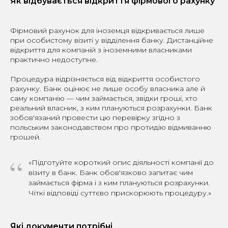
Як відбувається відкриття фірмового рахунку
Фірмовий рахунок для іноземця відкривається лише
при особистому візиті у відділення банку. Дистанційне
відкриття для компаній з іноземними власниками
практично недоступне.
Процедура відрізняється від відкриття особистого
рахунку. Банк оцінює не лише особу власника але й
саму компанію — чим займається, звідки гроші, хто
реальний власник, з ким плануються розрахунки. Банк
зобов'язаний провести цю перевірку згідно з
польським законодавством про протидію відмиванню
грошей.
“
«Підготуйте короткий опис діяльності компанії до
візиту в банк. Банк обов'язково запитає чим
займається фірма і з ким плануються розрахунки.
Чіткі відповіді суттєво прискорюють процедуру.»
Які документи потрібні