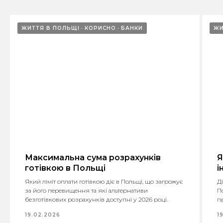
ЖИТТЯ В ПОЛЬЩІ
КОРИСНО
БАНКИ
ЖИ
Максимальна сума розрахунків
Я
готівкою в Польщі
і
Який ліміт оплати готівкою діє в Польщі, що загрожує
Д
за його перевищення та які альтернативи
По
безготівкових розрахунків доступні у 2026 році.
п
19.02.2026
1