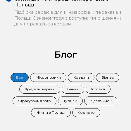
Польщі
Підбірка сервісів для міжнародних переказів з
Польщі. Ознайомтеся з доступними рішеннями
для переказів за кордон.
Блог
Все
Мікропозики
Кредити
Бізнес
Кредитні картки
Банки
Іпотека
Страхування авто
Туризм
Відпочинок
Життя в Польщі
Корисно