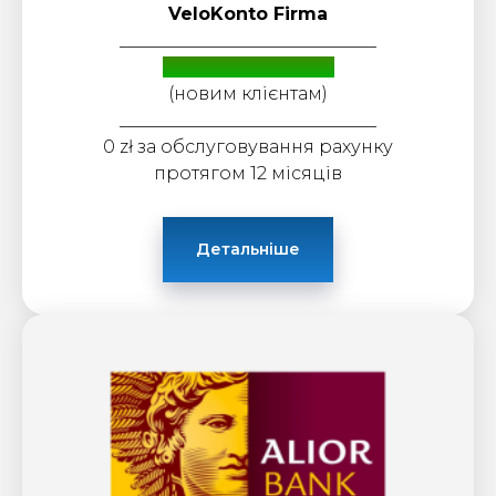
VeloKonto Firma
_____________________________
Бонус: до 3000 zł
(новим клієнтам)
_____________________________
0 zł за обслуговування рахунку
протягом 12 місяців
Детальніше