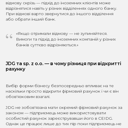
відмову скрізь — підхід до іноземних клієнтів може
відрізнятися навіть у різних відділеннях одного банку.
При відмові варто звернутися до іншого відділення
або обрати інший банк.
“
«Якщо отримали відмову — не зупиняйтеся.
Вимоги та підхід до іноземних компаній у різних
банків суттєво відрізняються.»
JDG та sp. z o.o. — в чому різниця при відкритті
рахунку
Вибір форми бізнесу безпосередньо впливає на те
наскільки просто відкрити фірмовий рахунок і чи є він
обов'язковим взагалі.
JDG не зобов'язана мати окремий фірмовий рахунок за
законом — підприємець може використовувати
особистий рахунок зареєструвавши його в CEIDG.
Однак це працює лише до тих пір поки підприємець не