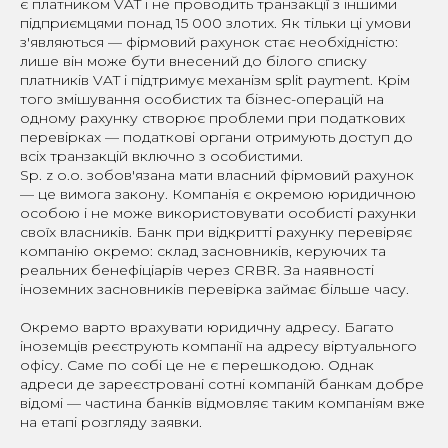
є платником VAT і не проводить транзакції з іншими
підприємцями понад 15 000 злотих. Як тільки ці умови
з'являються — фірмовий рахунок стає необхідністю:
лише він може бути внесений до білого списку
платників VAT і підтримує механізм split payment. Крім
того змішування особистих та бізнес-операцій на
одному рахунку створює проблеми при податкових
перевірках — податкові органи отримують доступ до
всіх транзакцій включно з особистими.
Sp. z o.o. зобов'язана мати власний фірмовий рахунок
— це вимога закону. Компанія є окремою юридичною
особою і не може використовувати особисті рахунки
своїх власників. Банк при відкритті рахунку перевіряє
компанію окремо: склад засновників, керуючих та
реальних бенефіціарів через CRBR. За наявності
іноземних засновників перевірка займає більше часу.
Окремо варто врахувати юридичну адресу. Багато
іноземців реєструють компанії на адресу віртуального
офісу. Саме по собі це не є перешкодою. Однак
адреси де зареєстровані сотні компаній банкам добре
відомі — частина банків відмовляє таким компаніям вже
на етапі розгляду заявки.