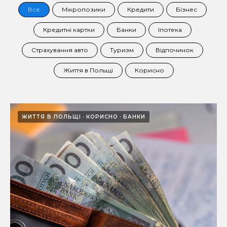
Все
Мікропозики
Кредити
Бізнес
Кредитні картки
Банки
Іпотека
Страхування авто
Туризм
Відпочинок
Життя в Польщі
Корисно
ЖИТТЯ В ПОЛЬЩІ
КОРИСНО
БАНКИ