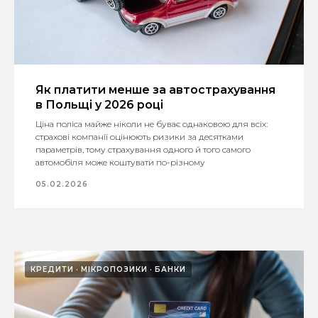
Як платити менше за автострахування
в Польщі у 2026 році
Ціна поліса майже ніколи не буває однаковою для всіх:
страхові компанії оцінюють ризики за десятками
параметрів, тому страхування одного й того самого
автомобіля може коштувати по-різному
05.02.2026
КРЕДИТИ
МІКРОПОЗИКИ
БАНКИ